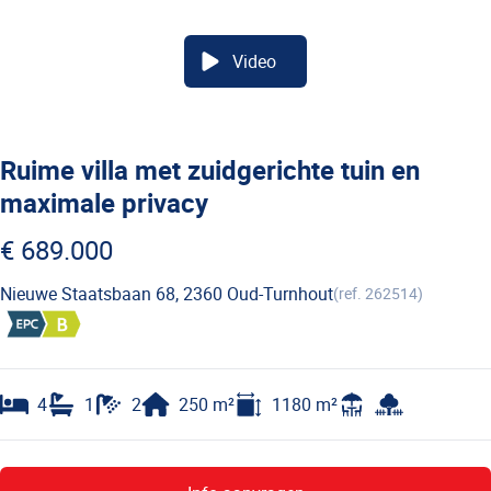
Video
Ruime villa met zuidgerichte tuin en
maximale privacy
€ 689.000
Nieuwe Staatsbaan 68, 2360 Oud-Turnhout
(ref.
262514
)
4
1
2
250
m²
1180
m²