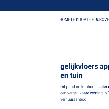
HOME
TE KOOP
TE HUUR
OVE
gelijkvloers a
en tuin
Dit pand in Turnhout is
niet
een vergelijkbare woning in 
verhuuraanbod.