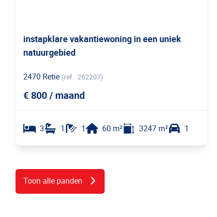
instapklare vakantiewoning in een uniek
natuurgebied
2470 Retie
(ref.
262207
)
€ 800 / maand
3
1
1
60
m²
3247
m²
1
1
Toon alle panden