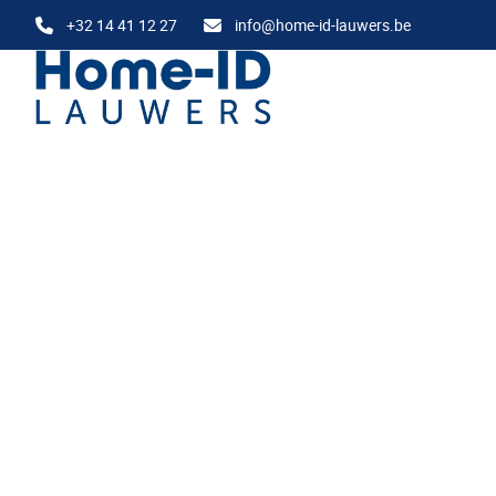
Ga naar hoofdinhoud
+32 14 41 12 27
info@home-id-lauwers.be
VERHUURD