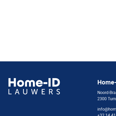
Home-
Noord-Bra
2300 Turn
info@home
+32 14 41