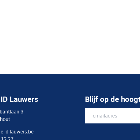
ID Lauwers
Blijf op de hoog
bantlaan 3
hout
-id-lauwers.be
 12 27