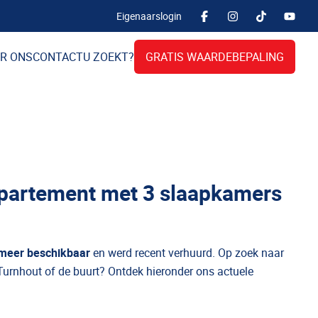
Eigenaarslogin
R ONS
CONTACT
U ZOEKT?
GRATIS WAARDEBEPALING
ppartement met 3 slaapkamers
 meer beschikbaar
en werd recent verhuurd. Op zoek naar
Turnhout of de buurt? Ontdek hieronder ons actuele