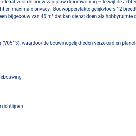
– ideaal voor de bouw van jouw droomwoning – terwijl de achte
icht en maximale privacy. Bouwoppervlakte gelijkvloers 12 breed
s een bijgebouw van 45 m² dat kan dienst doen als hobbyruimte o
ling (V0513), waardoor de bouwmogelijkheden verzekerd en plano
 bebouwing
richtlijnen