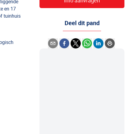
Info aanvragen
rliggende
te en 17
f tuinhuis
Deel dit pand
logisch