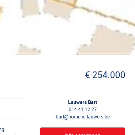
€ 254.000
Lauwers Bart
014.41.12.27
bart@home-id-lauwers.be
ing.