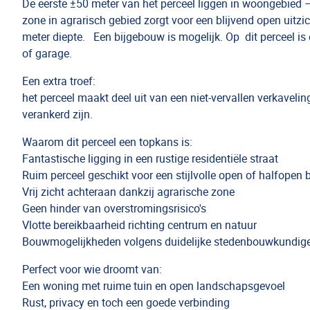
De eerste ±50 meter van het perceel liggen in woongebied 
zone in agrarisch gebied zorgt voor een blijvend open uitz
meter diepte. Een bijgebouw is mogelijk. Op dit perceel i
of garage.
Een extra troef:
het perceel maakt deel uit van een niet-vervallen verkave
verankerd zijn.
Waarom dit perceel een topkans is:
Fantastische ligging in een rustige residentiële straat
Ruim perceel geschikt voor een stijlvolle open of halfopen
Vrij zicht achteraan dankzij agrarische zone
Geen hinder van overstromingsrisico's
Vlotte bereikbaarheid richting centrum en natuur
Bouwmogelijkheden volgens duidelijke stedenbouwkundige 
Perfect voor wie droomt van:
Een woning met ruime tuin en open landschapsgevoel
Rust, privacy en toch een goede verbinding