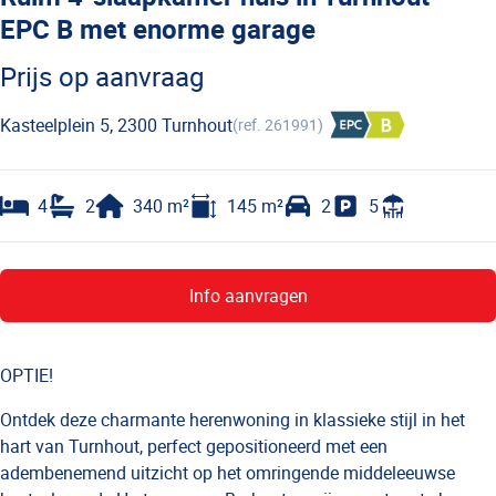
EPC B met enorme garage
Prijs op aanvraag
Kasteelplein 5, 2300 Turnhout
(ref.
261991
)
4
2
340
m²
145
m²
2
5
Info aanvragen
OPTIE!
Ontdek deze charmante herenwoning in klassieke stijl in het
hart van Turnhout, perfect gepositioneerd met een
adembenemend uitzicht op het omringende middeleeuwse