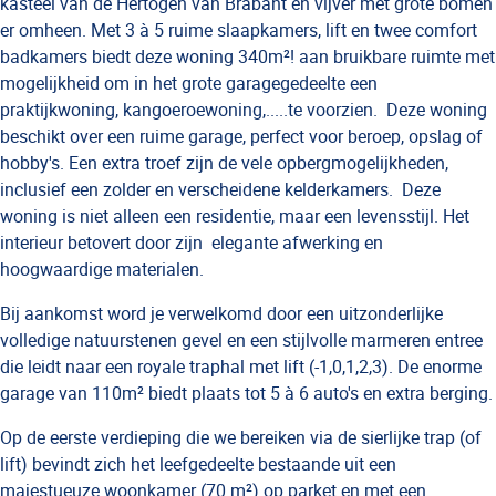
kasteel van de Hertogen van Brabant en vijver met grote bomen
er omheen. Met 3 à 5 ruime slaapkamers, lift en twee comfort
badkamers biedt deze woning 340m²! aan bruikbare ruimte met
mogelijkheid om in het grote garagegedeelte een
praktijkwoning, kangoeroewoning,.....te voorzien.
Deze woning
beschikt over een ruime garage, perfect voor beroep, opslag of
hobby's. Een extra troef zijn de vele opbergmogelijkheden,
inclusief een zolder en verscheidene kelderkamers.
Deze
woning is niet alleen een residentie, maar een levensstijl. Het
interieur betovert door zijn
elegante afwerking en
hoogwaardige materialen.
Bij aankomst word je verwelkomd door een uitzonderlijke
volledige natuurstenen gevel en een stijlvolle marmeren entree
die leidt naar een royale traphal met lift (-1,0,1,2,3). De enorme
garage van 110m² biedt plaats tot 5 à 6 auto's en extra berging.
Op de eerste verdieping die we bereiken via de sierlijke trap (of
lift) bevindt zich het leefgedeelte bestaande uit een
majestueuze woonkamer (70 m²) op parket en met een